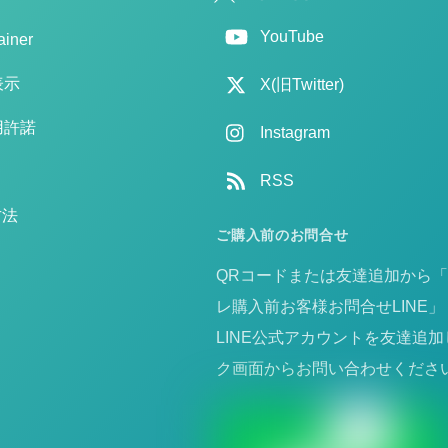
To
YouTube
ainer
Top
表示
X(旧Twitter)
用許諾
Instagram
RSS
録方法
ご購入前のお問合せ
QRコードまたは友達追加から
レ購入前お客様お問合せLINE」
LINE公式アカウントを友達追
ク画面からお問い合わせくださ