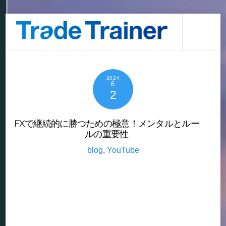
Skip
Men
to
content
2024
6
2
FXで継続的に勝つための極意！メンタルとルー
ルの重要性
blog
,
YouTube